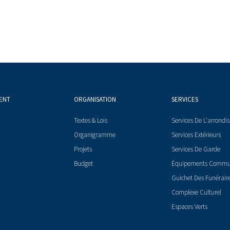
ENT
ORGANISATION
SERVICES
Textes & Lois
Services De L'arrondi
Organigramme
Services Extérieurs
Projets
Services De Garde
Budget
Équipements Comm
Guichet Des Funérair
Complexe Culturel
Espaces Verts