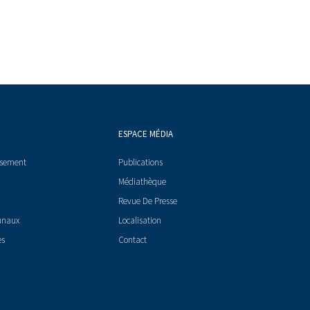
ESPACE MÉDIA
ssement
Publications
Médiathèque
Revue De Presse
unaux
Localisation
es
Contact