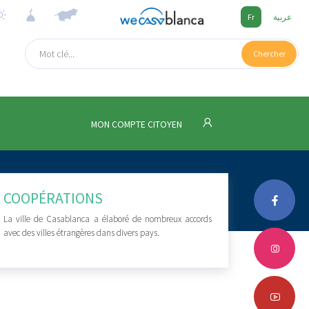
Fr
عربية
Chercher
MON COMPTE CITOYEN
COOPÉRATIONS
La ville de Casablanca a élaboré de nombreux accords
avec des villes étrangères dans divers pays.