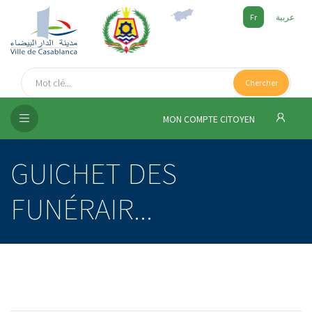
Fr
عربية
UEIL
Chercher
SEIL
ISSEMENT
MON COMPTE CITOYEN
SATION
GUICHET DES
ICES
FUNÉRAIR...
 MÉDIA