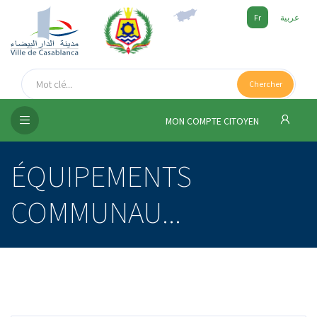
Fr
عربية
UEIL
Chercher
SEIL
ISSEMENT
MON COMPTE CITOYEN
SATION
ÉQUIPEMENTS
ICES
COMMUNAU...
 MÉDIA