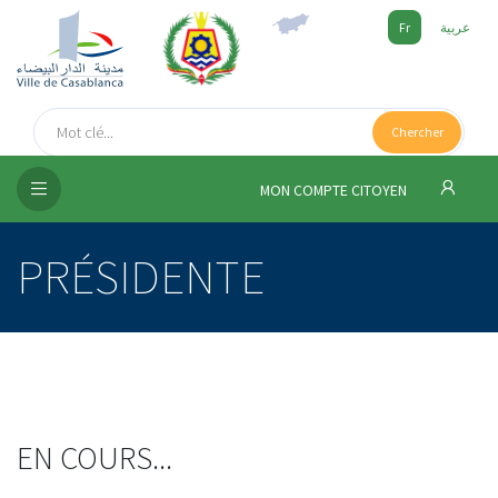
Fr
عربية
UEIL
Chercher
SEIL
ISSEMENT
MON COMPTE CITOYEN
SATION
PRÉSIDENTE
ICES
 MÉDIA
EN COURS...