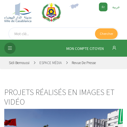
Fr
عربية
UEIL
Chercher
SEIL
ISSEMENT
MON COMPTE CITOYEN
SATION
Sidi Bernoussi
ESPACE MÉDIA
Revue De Presse
ICES
 MÉDIA
PROJETS RÉALISÉS EN IMAGES ET
VIDÉO