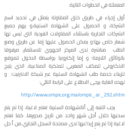
المتمثلة في الخطوات التالية:
أول إجراء في طريق خلق المقاولة يتمثل في تحديد اسم
الشركة، و الحصول على الشهادة السلبية،و يهم جميع
الشركات التجارية باستثناء المقاولات الفردية التي ليس لها
شعار خاص بها؛و يمكن الحصول عليها إما عن طريق وضع
الطلب مباشرة لدى المركز الجهوي للاستثمار، مرفوقا
بالوثائق اللازمة؛ و إما إلكترونيا بواسطة الدخول للموقع
الالكتروني للمكتب المغربي للملكية الصناعية، الذي يتيح
للزبناء خدمة طلب الشهادة السلبية عبر شبكة الانترنيت؛ و
لهذه الغاية يرجى الاطلاع على الرابط التالي:
http://www.ompic.org.ma/ompic_ar_292.shtm
يجب التنبه إلى أنالشهادة السلبية تعتبر لاغية، إذا لم يتم
سحبها خلال أجل شهر واحد من تاريخ صدورها. كما تعتبر
لاغية إذا لم يتم إيداعها لدى مصلحة السجل التجاري من أ جل