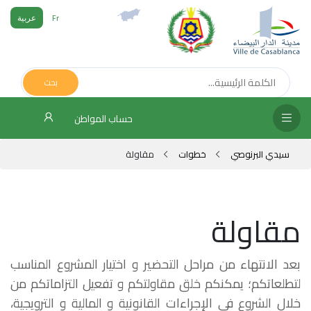
Fr
عربية
الص
الرئ
بحث
مج
حساب المواطن
المق
سيدي البرنوصي
خطوات
مقاولة
الإد
التر
مقاولة
الخد
فض
بعد الانتهاء من مراحل التحضير و اختيار المشروع المناسب
الإع
لتطلعاتكم؛ يمكنكم خلق مقاولتكم و تفعيل التزاماتكم من
خلال الشروع في الإجراءات القانونية و المالية و الترويجية،