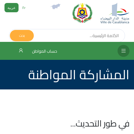
Fr
عربية
الص
الرئ
بحث
مج
حساب المواطن
المق
المشاركة المواطنة
الإد
التر
الخد
فض
الإع
في طور التحديث...