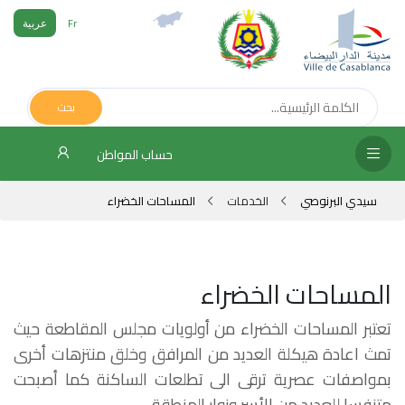
Fr
عربية
الص
الرئ
بحث
مج
حساب المواطن
المق
سيدي البرنوصي
الخدمات
المساحات الخضراء
الإد
التر
الخد
المساحات الخضراء
تعتبر المساحات الخضراء من أولويات مجلس المقاطعة حيث
فض
الإع
تمث اعادة هيكلة العديد من المرافق وخلق منتزهات أخرى
بمواصفات عصرية ترقى الى تطلعات الساكنة كما أصبحت
متنفسا للعديد من الأسر وزوار المنطقة .